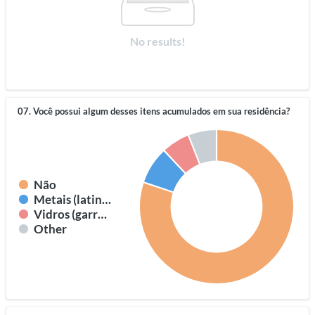
No results!
07. Você possui algum desses itens acumulados em sua residência?
Não
Metais (latinhas de cerveja e refrigerante)
Vidros (garrafas, copos)
Other